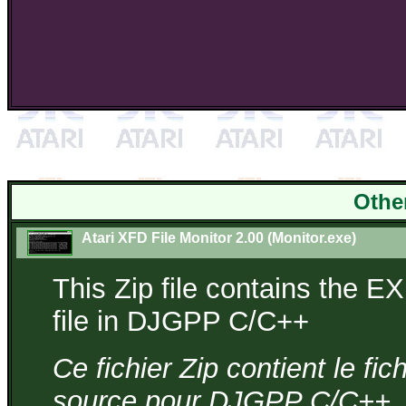
Othe
Atari XFD File Monitor 2.00 (Monitor.exe)
This Zip file contains the E
file in DJGPP C/C++
Ce fichier Zip contient le fi
source pour DJGPP C/C++.