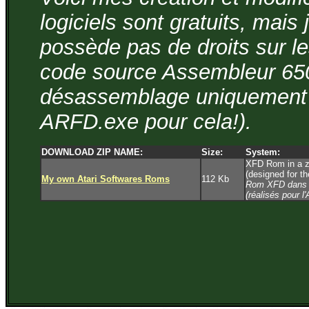
logiciels sont gratuits, mais 
possède pas de droits sur les
code source Assembleur 650
désassemblage uniquement (
ARFD.exe pour cela!).
DOWNLOAD ZIP NAME:
Size:
System:
XFD Rom in a z
(designed for t
My own Atari Softwares Roms
112 Kb
Rom XFD dans u
(réalisés pour 