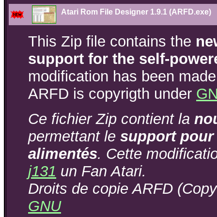
Atari Rom File Designer 1.9.1 (ARFD.exe)
This Zip file contains the
ne
support for the self-power
modification has been made 
ARFD is copyrigth under
GN
Ce fichier Zip contient la
nou
permettant le
support pour l
alimentés
. Cette modificati
j131
un Fan Atari.
Droits de copie ARFD (Copyr
GNU