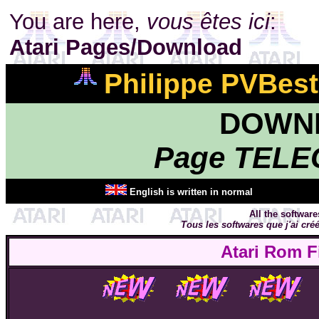
You are here,
vous êtes ici
:
Atari Pages/Download
Philippe PVBest'
DOWNL
Page TEL
English is written in normal
All the softwar
Tous les softwares que j'ai cr
Atari Rom F