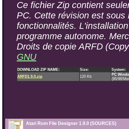
Ce fichier Zip contient seul
PC. Cette révision est sous 
fonctionnalités. L'installati
programme autonome. Merci d
Droits de copie ARFD (Copyr
GNU
DOWNLOAD ZIP NAME:
Size:
System:
PC Windo
ARFD1.9.0.zip
120 Kb
(95/98/Me
Atari Rom File Designer 1.9.0 (SOURCES)