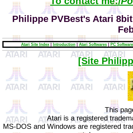
To contact me:/
Po
Philippe PVBest's Atari 8bi
Feb
Atari Site Index
|
Introduction
|
Atari Softwares
|
PC Software
[Site Philip
This pa
Atari is a registered trade
MS-DOS and Windows are registered tra