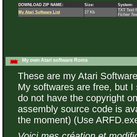
DOWNLOAD ZIP NAME:
Size:
System:
TXT Text fi
My Atari Software List
27 Kb
Fichier Te
My own Atari software Roms
These are my Atari Software
My softwares are free, but I 
do not have the copyright on
assembly source code is ava
the moment) (Use ARFD.exe 
Voici mes création et modifi