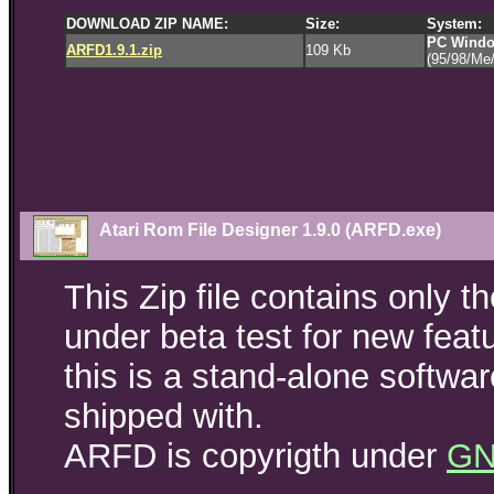
DOWNLOAD ZIP NAME:
Size:
System:
PC Windo
ARFD1.9.1.zip
109 Kb
(95/98/Me
Atari Rom File Designer 1.9.0 (ARFD.exe)
This Zip file contains only th
under beta test for new feat
this is a stand-alone softwa
shipped with.
ARFD is copyrigth under
GN