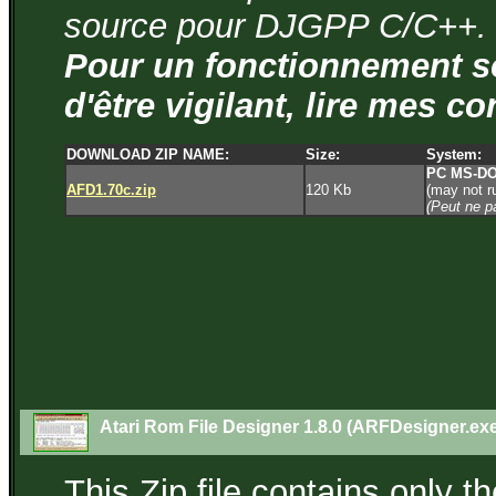
source pour DJGPP C/C++.
Pour un fonctionnement s
d'être vigilant, lire mes c
DOWNLOAD ZIP NAME:
Size:
System:
PC MS-D
AFD1.70c.zip
120 Kb
(may not r
(Peut ne p
Atari Rom File Designer 1.8.0 (ARFDesigner.ex
This Zip file contains only t