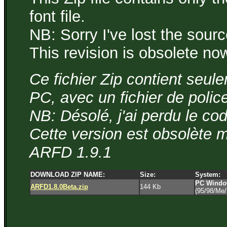
font file.
NB: Sorry I've lost the sourc
This revision is obsolete n
Ce fichier Zip contient seul
PC, avec un fichier de police
NB: Désolé, j'ai perdu le cod
Cette version est obsolète 
ARFD 1.9.1
DOWNLOAD ZIP NAME:
Size:
System:
PC Window
ARFD1.8.0Beta.zip
144 Kb
(95/98/Me